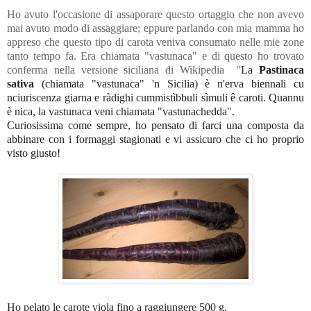
Ho avuto l'occasione di assaporare questo ortaggio che non avevo
mai avuto modo di assaggiare; eppure parlando con mia mamma ho
appreso che questo tipo di carota veniva consumato nelle mie zone
tanto tempo fa. Era chiamata "vastunaca" e di questo ho trovato
conferma nella versione siciliana di Wikipedia "
La
Pastinaca
sativa
(chiamata "vastunaca" 'n Sicilia) è n'erva biennali cu
nciuriscenza giarna e ràdighi cummistìbbuli sìmuli ê caroti. Quannu
è nica, la vastunaca veni chiamata "vastunachedda".
Curiosissima come sempre, ho pensato di farci una composta da
abbinare con i formaggi stagionati e vi assicuro che ci ho proprio
visto giusto!
Ho pelato le carote viola fino a raggiungere 500 g.