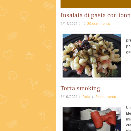
1
2
3
4
5
Insalata di pasta con ton
6/14/2021
20 comments
I
pre
por
giu
Torta smoking
6/10/2021
Dolci
2 comments
Un
El
mia
cr
pl