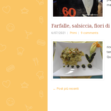
man
Farfalle, salsiccia, fiori 
6/07/2021
Primi
9 comments
N
ri
te
Qua
← Post più recenti