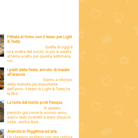
Frittata al forno con il lesso per Light
& Tasty
Quella di oggi è
una ricetta del riciclo, in più si adatta
al tema scelto per questa settimana,
cio...
I piatti delle feste: arrosto di maiale
all'arancia
Siamo a ridosso
della festività più importante
dell'anno: il team di Light & Tasty ha
la libe...
La torta del riciclo post Pasqua
In questo
periodo già come lo scorso anno,
siamo stati costretti a stare chiusi in
casa; anche dura...
Arancini in friggitrice ad aria
Un classico siciliano con una cottura