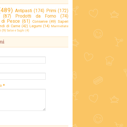
(489)
Antipasti
(174)
Primi
(172)
(87)
Prodotti da Forno
(74)
 di Pesce
(61)
Conserve
(49)
Saperi
ndi di Carne
(42)
Legumi
(14)
Marmellate
i
(9)
Salse e Sughi
(4)
mi
io
*