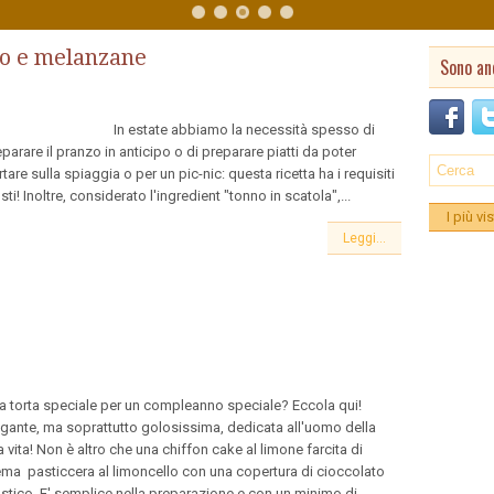
no e melanzane
Sono an
n estate abbiamo la necessità spesso di
parare il pranzo in anticipo o di preparare piatti da poter
tare sulla spiaggia o per un pic-nic: questa ricetta ha i requisiti
sti! Inoltre, considerato l'ingredient "tonno in scatola",...
I più vis
Leggi...
a torta speciale per un compleanno speciale? Eccola qui!
egante, ma soprattutto golosissima, dedicata all'uomo della
 vita! Non è altro che una chiffon cake al limone farcita di
ema pasticcera al limoncello con una copertura di cioccolato
astico. E' semplice nella preparazione e con un minimo di