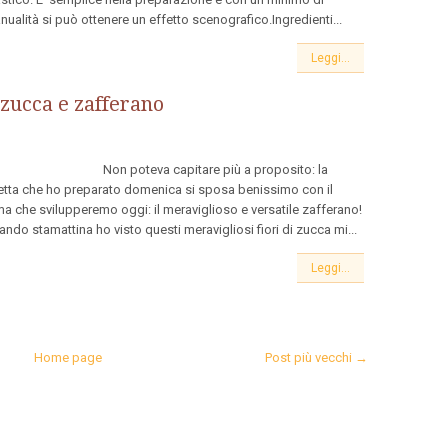
ualità si può ottenere un effetto scenografico.Ingredienti...
Leggi...
di zucca e zafferano
on poteva capitare più a proposito: la
cetta che ho preparato domenica si sposa benissimo con il
ma che svilupperemo oggi: il meraviglioso e versatile zafferano!
ndo stamattina ho visto questi meravigliosi fiori di zucca mi...
Leggi...
Home page
Post più vecchi →