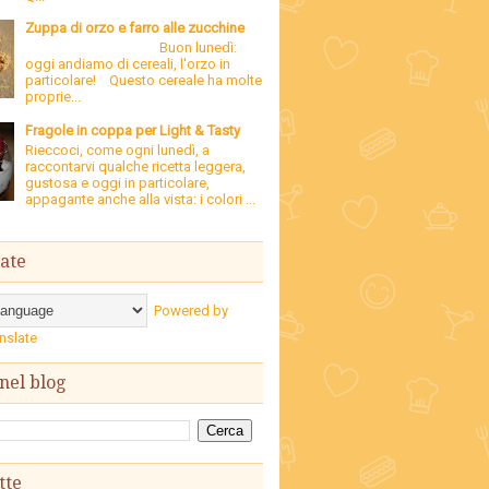
Zuppa di orzo e farro alle zucchine
Buon lunedì:
oggi andiamo di cereali, l'orzo in
particolare! Questo cereale ha molte
proprie...
Fragole in coppa per Light & Tasty
Rieccoci, come ogni lunedì, a
raccontarvi qualche ricetta leggera,
gustosa e oggi in particolare,
appagante anche alla vista: i colori ...
ate
Powered by
nslate
nel blog
tte