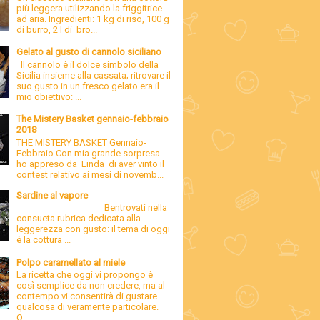
più leggera utilizzando la friggitrice
ad aria. Ingredienti: 1 kg di riso, 100 g
di burro, 2 l di bro...
Gelato al gusto di cannolo siciliano
Il cannolo è il dolce simbolo della
Sicilia insieme alla cassata; ritrovare il
suo gusto in un fresco gelato era il
mio obiettivo: ...
The Mistery Basket gennaio-febbraio
2018
THE MISTERY BASKET Gennaio-
Febbraio Con mia grande sorpresa
ho appreso da Linda di aver vinto il
contest relativo ai mesi di novemb...
Sardine al vapore
Bentrovati nella
consueta rubrica dedicata alla
leggerezza con gusto: il tema di oggi
è la cottura ...
Polpo caramellato al miele
La ricetta che oggi vi propongo è
così semplice da non credere, ma al
contempo vi consentirà di gustare
qualcosa di veramente particolare.
Q...